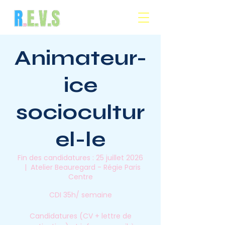
Animateur-
ice
sociocultur
el-le
Fin des candidatures : 25 juillet 2026
  |  
Atelier Beauregard - Régie Paris
Centre
CDI 35h/ semaine
Candidatures (CV + lettre de