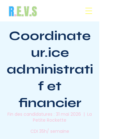
Coordinate
ur.ice
administrati
f et
financier
Fin des candidatures : 31 mai 2026
  |  
La
Petite Rockette
CDI 35h/ semaine