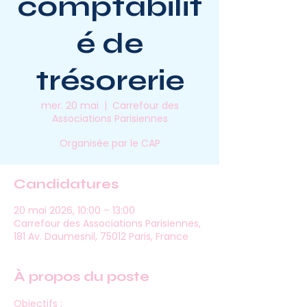
comptabilit
é de
trésorerie
mer. 20 mai
  |  
Carrefour des
Associations Parisiennes
Organisée par le CAP
Candidatures
20 mai 2026, 10:00 – 13:00
Carrefour des Associations Parisiennes,
181 Av. Daumesnil, 75012 Paris, France
À propos du poste
Objectifs :