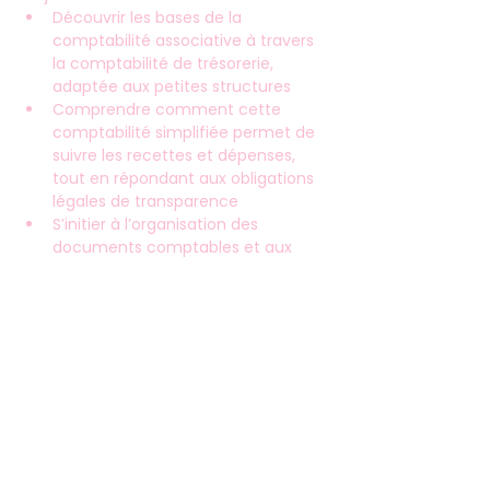
Découvrir les bases de la 
comptabilité associative à travers 
la comptabilité de trésorerie, 
adaptée aux petites structures
Comprendre comment cette 
comptabilité simplifiée permet de 
suivre les recettes et dépenses, 
tout en répondant aux obligations 
légales de transparence
S’initier à l’organisation des 
documents comptables et aux 
documents de synthèse utiles à la 
bonne gestion de l’association
Inscriptions : 
paris.fr/formasso
 01 71 28 
09 49 - 
cform@paris.fr