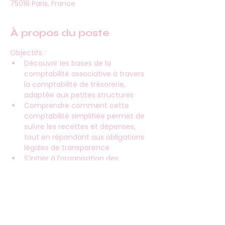
75018 Paris, France
À propos du poste
Objectifs :
Découvrir les bases de la 
comptabilité associative à travers 
la comptabilité de trésorerie, 
adaptée aux petites structures
Comprendre comment cette 
comptabilité simplifiée permet de 
suivre les recettes et dépenses, 
tout en répondant aux obligations 
légales de transparence
S’initier à l’organisation des 
documents comptables et aux 
documents de synthèse utiles à la 
bonne gestion de l’association
Inscriptions : 
paris.fr/formasso
 01 71 28 
09 49 - 
cform@paris.fr