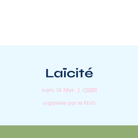
EVS PARISIENS
ANIMATION DU RÉSEAU
PLAIDOYER
RES
Laïcité
sam. 14 févr.
  |  
QSB11
organisée par le REVS