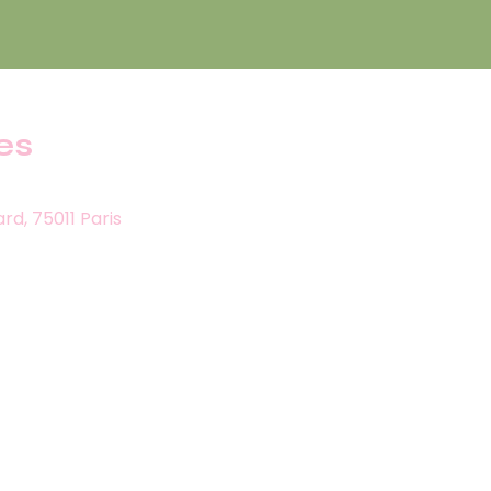
es
rd, 75011 Paris